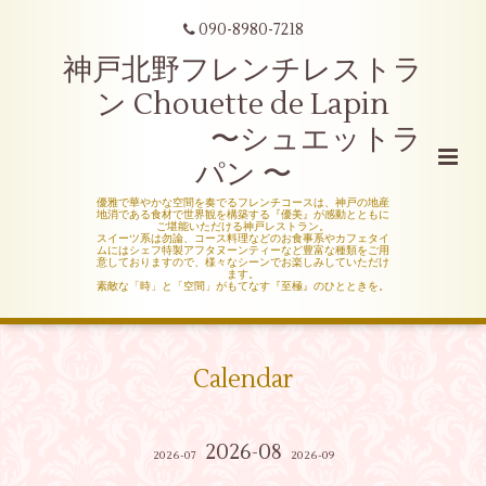
090-8980-7218
神戸北野フレンチレストラ
ン Chouette de Lapin
〜シュエットラ
パン 〜
優雅で華やかな空間を奏でるフレンチコースは、神戸の地産
地消である食材で世界観を構築する『優美』が感動とともに
ご堪能いただける神戸レストラン。
スイーツ系は勿論、コース料理などのお食事系やカフェタイ
ムにはシェフ特製アフタヌーンティーなど豊富な種類をご用
意しておりますので、様々なシーンでお楽しみしていただけ
ます。
素敵な「時」と「空間」がもてなす『至極』のひとときを。
Calendar
2026-08
2026-07
2026-09