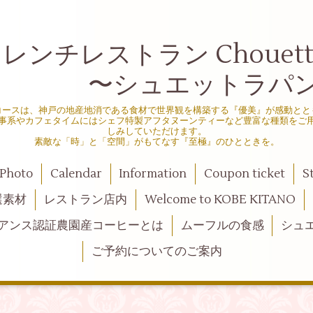
ンチレストラン Chouette d
シュエットラパン
コースは、神戸の地産地消である食材で世界観を構築する『優美』が感動とと
事系やカフェタイムにはシェフ特製アフタヌーンティーなど豊富な種類をご
しみしていただけます。
素敵な「時」と「空間」がもてなす『至極』のひとときを。
Photo
Calendar
Information
Coupon ticket
S
選素材
レストラン店内
Welcome to KOBE KITANO
アンス認証農園産コーヒーとは
ムーフルの食感
シュ
ご予約についてのご案内