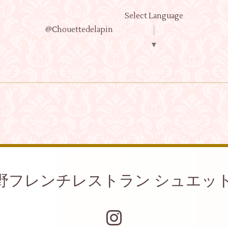
Select Language
@Ⅽhouettedelapin
▼
野フレンチレストラン シュエッ