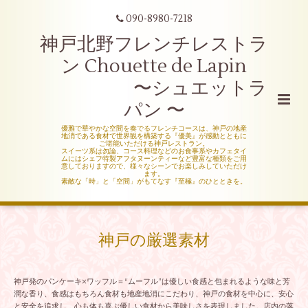
090-8980-7218
神戸北野フレンチレストラ
ン Chouette de Lapin
〜シュエットラ
パン 〜
優雅で華やかな空間を奏でるフレンチコースは、神戸の地産
地消である食材で世界観を構築する『優美』が感動とともに
ご堪能いただける神戸レストラン。
スイーツ系は勿論、コース料理などのお食事系やカフェタイ
ムにはシェフ特製アフタヌーンティーなど豊富な種類をご用
意しておりますので、様々なシーンでお楽しみしていただけ
ます。
素敵な「時」と「空間」がもてなす『至極』のひとときを。
神戸の厳選素材
神戸発のパンケーキ×ワッフル＝“ムーフル”は優しい食感と包まれるような味と芳
潤な香り、食感はもちろん食材も地産地消にこだわり、神戸の食材を中心に、安心
と安全を追求し、心も体も喜ぶ優しい食材から美味しさを表現しました。店内の落