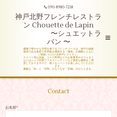
090-8980-7218
神戸北野フレンチレストラ
ン Chouette de Lapin
〜シュエットラ
パン 〜
優雅で華やかな空間を奏でるフレンチコースは、神戸の地産
地消である食材で世界観を構築する『優美』が感動とともに
ご堪能いただける神戸レストラン。
スイーツ系は勿論、コース料理などのお食事系やカフェタイ
ムにはシェフ特製アフタヌーンティーなど豊富な種類をご用
意しておりますので、様々なシーンでお楽しみしていただけ
ます。
素敵な「時」と「空間」がもてなす『至極』のひとときを。
Contact
お名前
*