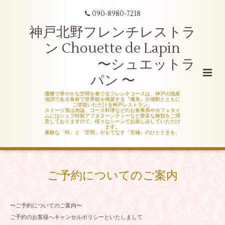
090-8980-7218
神戸北野フレンチレストラ
ン Chouette de Lapin
〜シュエットラ
パン 〜
優雅で華やかな空間を奏でるフレンチコースは、神戸の地産
地消である食材で世界観を構築する『優美』が感動とともに
ご堪能いただける神戸レストラン。
スイーツ系は勿論、コース料理などのお食事系やカフェタイ
ムにはシェフ特製アフタヌーンティーなど豊富な種類をご用
意しておりますので、様々なシーンでお楽しみしていただけ
ます。
素敵な「時」と「空間」がもてなす『至極』のひとときを。
ご予約についてのご案内
〜ご予約についてのご案内〜
ご予約のお客様へキャンセルポリシーといたしまして