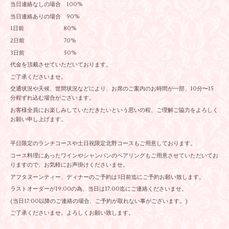
当日連絡なしの場合 100%
当日連絡ありの場合 90%
1日前 80%
2日前 70%
3日前 50%
代金を頂戴させていただいております。
ご了承くださいませ。
交通状況や天候、世間状況などにより、お席のご案内のお時間が一部、10分〜15
分程ずれ込む場合がございます。
お客様全員にお楽しみしていただきたいという思いの程、ご理解ご協力をよろしく
お願い申し上げます。
平日限定のランチコースや土日祝限定北野コースもご用意しております。
コース料理にあったワインやシャンパンのペアリングもご用意させていただいてお
りますので、お気軽にお声掛けくださいませ。
アフタヌーンティー、ディナーのご予約は3日前迄にご予約お願い致します。
ラストオーダーが19:00の為、当日は17:00迄にご連絡くださいませ。
(当日17:00以降のご連絡の場合、ご予約が取れない事がございます。)
ご了承くださいませ。よろしくお願い致します。