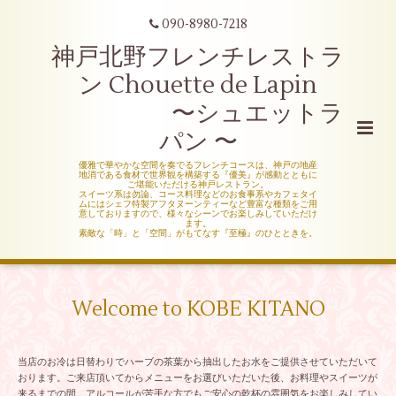
090-8980-7218
神戸北野フレンチレストラ
ン Chouette de Lapin
〜シュエットラ
パン 〜
優雅で華やかな空間を奏でるフレンチコースは、神戸の地産
地消である食材で世界観を構築する『優美』が感動とともに
ご堪能いただける神戸レストラン。
スイーツ系は勿論、コース料理などのお食事系やカフェタイ
ムにはシェフ特製アフタヌーンティーなど豊富な種類をご用
意しておりますので、様々なシーンでお楽しみしていただけ
ます。
素敵な「時」と「空間」がもてなす『至極』のひとときを。
Welcome to KOBE KITANO
当店のお冷は日替わりでハーブの茶葉から抽出したお水をご提供させていただいて
おります。ご来店頂いてからメニューをお選びいただいた後、お料理やスイーツが
来るまでの間、アルコールが苦手な方でもご安心の乾杯の雰囲気をお楽しみしてい