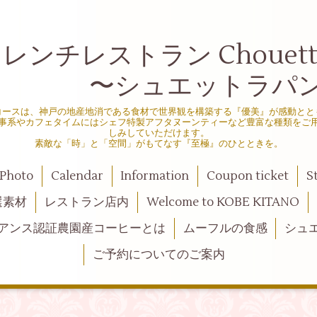
ンチレストラン Chouette d
シュエットラパン
コースは、神戸の地産地消である食材で世界観を構築する『優美』が感動とと
事系やカフェタイムにはシェフ特製アフタヌーンティーなど豊富な種類をご
しみしていただけます。
素敵な「時」と「空間」がもてなす『至極』のひとときを。
Photo
Calendar
Information
Coupon ticket
S
選素材
レストラン店内
Welcome to KOBE KITANO
アンス認証農園産コーヒーとは
ムーフルの食感
シュ
ご予約についてのご案内