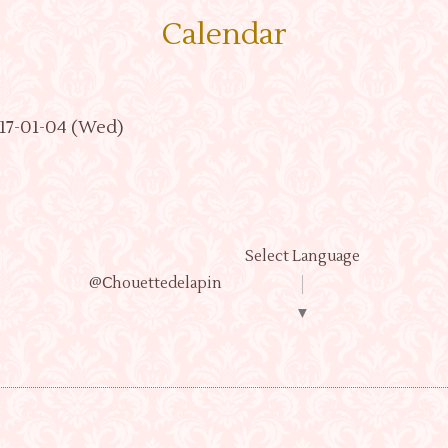
Calendar
017-01-04 (Wed)
Select Language
@Ⅽhouettedelapin
▼