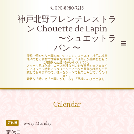
090-8980-7218
神戸北野フレンチレストラ
ン Chouette de Lapin
〜シュエットラ
パン 〜
優雅で華やかな空間を奏でるフレンチコースは、神戸の地産
地消である食材で世界観を構築する『優美』が感動とともに
ご堪能いただける神戸レストラン。
スイーツ系は勿論、コース料理などのお食事系やカフェタイ
ムにはシェフ特製アフタヌーンティーなど豊富な種類をご用
意しておりますので、様々なシーンでお楽しみしていただけ
ます。
素敵な「時」と「空間」がもてなす『至極』のひとときを。
Calendar
every Monday
定休日
定休日