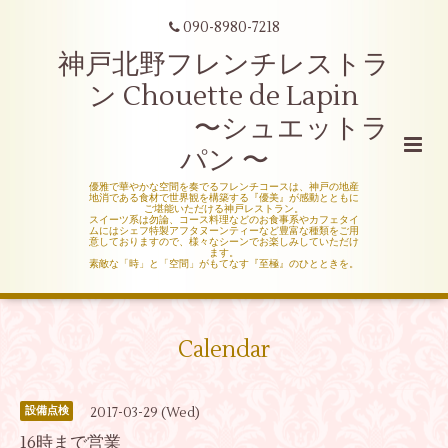
090-8980-7218
神戸北野フレンチレストラ
ン Chouette de Lapin
〜シュエットラ
パン 〜
優雅で華やかな空間を奏でるフレンチコースは、神戸の地産
地消である食材で世界観を構築する『優美』が感動とともに
ご堪能いただける神戸レストラン。
スイーツ系は勿論、コース料理などのお食事系やカフェタイ
ムにはシェフ特製アフタヌーンティーなど豊富な種類をご用
意しておりますので、様々なシーンでお楽しみしていただけ
ます。
素敵な「時」と「空間」がもてなす『至極』のひとときを。
Calendar
2017-03-29 (Wed)
設備点検
16時まで営業