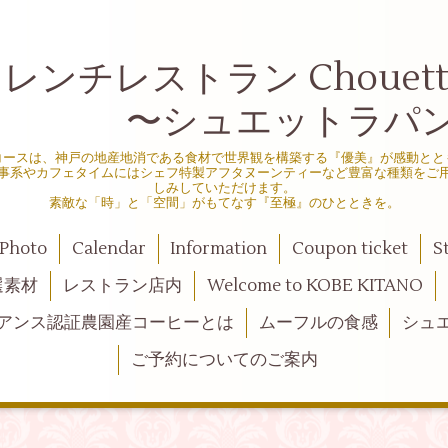
ンチレストラン Chouette d
シュエットラパン
コースは、神戸の地産地消である食材で世界観を構築する『優美』が感動とと
事系やカフェタイムにはシェフ特製アフタヌーンティーなど豊富な種類をご
しみしていただけます。
素敵な「時」と「空間」がもてなす『至極』のひとときを。
Photo
Calendar
Information
Coupon ticket
S
選素材
レストラン店内
Welcome to KOBE KITANO
アンス認証農園産コーヒーとは
ムーフルの食感
シュ
ご予約についてのご案内