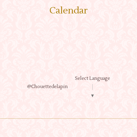
Calendar
Select Language
@Ⅽhouettedelapin
▼