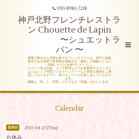
090-8980-7218
神戸北野フレンチレストラ
ン Chouette de Lapin
〜シュエットラ
パン 〜
優雅で華やかな空間を奏でるフレンチコースは、神戸の地産
地消である食材で世界観を構築する『優美』が感動とともに
ご堪能いただける神戸レストラン。
スイーツ系は勿論、コース料理などのお食事系やカフェタイ
ムにはシェフ特製アフタヌーンティーなど豊富な種類をご用
意しておりますので、様々なシーンでお楽しみしていただけ
ます。
素敵な「時」と「空間」がもてなす『至極』のひとときを。
Calendar
2017-04-27 (Thu)
定休日
お休み