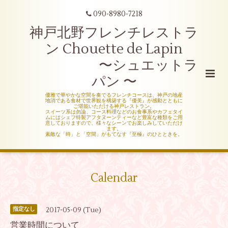
090-8980-7218
神戸北野フレンチレストラ
ン Chouette de Lapin
〜シュエットラ
パン 〜
優雅で華やかな空間を奏でるフレンチコースは、神戸の地産
地消である食材で世界観を構築する『優美』が感動とともに
ご堪能いただける神戸レストラン。
スイーツ系は勿論、コース料理などのお食事系やカフェタイ
ムにはシェフ特製アフタヌーンティーなど豊富な種類をご用
意しておりますので、様々なシーンでお楽しみしていただけ
ます。
素敵な「時」と「空間」がもてなす『至極』のひとときを。
Calendar
2017-05-09 (Tue)
指定なし
営業時間について