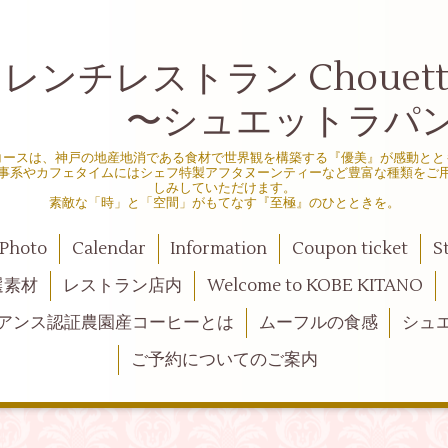
ンチレストラン Chouette d
シュエットラパン
コースは、神戸の地産地消である食材で世界観を構築する『優美』が感動とと
事系やカフェタイムにはシェフ特製アフタヌーンティーなど豊富な種類をご
しみしていただけます。
素敵な「時」と「空間」がもてなす『至極』のひとときを。
Photo
Calendar
Information
Coupon ticket
S
選素材
レストラン店内
Welcome to KOBE KITANO
アンス認証農園産コーヒーとは
ムーフルの食感
シュ
ご予約についてのご案内