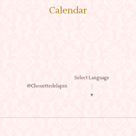
Calendar
Select Language
@Ⅽhouettedelapin
▼