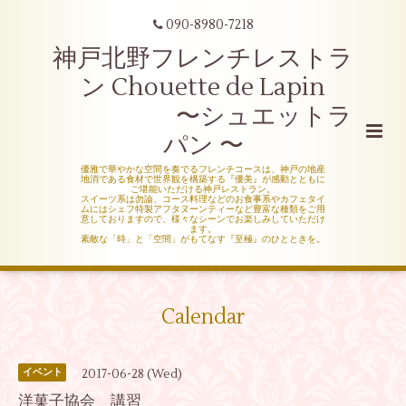
090-8980-7218
神戸北野フレンチレストラ
ン Chouette de Lapin
〜シュエットラ
パン 〜
優雅で華やかな空間を奏でるフレンチコースは、神戸の地産
地消である食材で世界観を構築する『優美』が感動とともに
ご堪能いただける神戸レストラン。
スイーツ系は勿論、コース料理などのお食事系やカフェタイ
ムにはシェフ特製アフタヌーンティーなど豊富な種類をご用
意しておりますので、様々なシーンでお楽しみしていただけ
ます。
素敵な「時」と「空間」がもてなす『至極』のひとときを。
Calendar
2017-06-28 (Wed)
イベント
洋菓子協会 講習