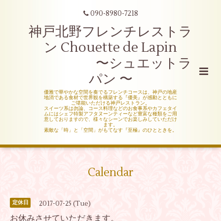
090-8980-7218
神戸北野フレンチレストラ
ン Chouette de Lapin
〜シュエットラ
パン 〜
優雅で華やかな空間を奏でるフレンチコースは、神戸の地産
地消である食材で世界観を構築する『優美』が感動とともに
ご堪能いただける神戸レストラン。
スイーツ系は勿論、コース料理などのお食事系やカフェタイ
ムにはシェフ特製アフタヌーンティーなど豊富な種類をご用
意しておりますので、様々なシーンでお楽しみしていただけ
ます。
素敵な「時」と「空間」がもてなす『至極』のひとときを。
Calendar
2017-07-25 (Tue)
定休日
お休みさせていただきます。