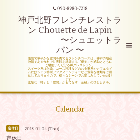
090-8980-7218
神戸北野フレンチレストラ
ン Chouette de Lapin
〜シュエットラ
パン 〜
優雅で華やかな空間を奏でるフレンチコースは、神戸の地産
地消である食材で世界観を構築する『優美』が感動とともに
ご堪能いただける神戸レストラン。
スイーツ系は勿論、コース料理などのお食事系やカフェタイ
ムにはシェフ特製アフタヌーンティーなど豊富な種類をご用
意しておりますので、様々なシーンでお楽しみしていただけ
ます。
素敵な「時」と「空間」がもてなす『至極』のひとときを。
Calendar
2018-01-04 (Thu)
定休日
定休日