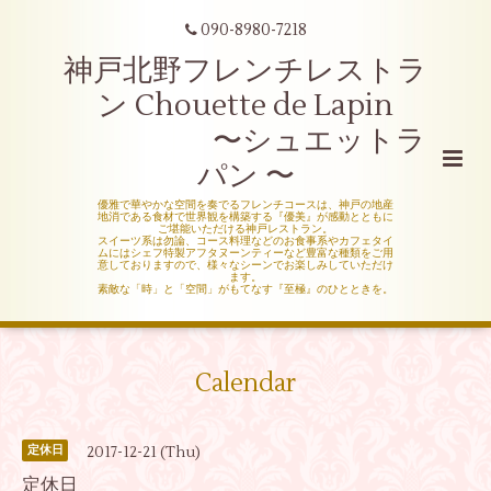
090-8980-7218
神戸北野フレンチレストラ
ン Chouette de Lapin
〜シュエットラ
パン 〜
優雅で華やかな空間を奏でるフレンチコースは、神戸の地産
地消である食材で世界観を構築する『優美』が感動とともに
ご堪能いただける神戸レストラン。
スイーツ系は勿論、コース料理などのお食事系やカフェタイ
ムにはシェフ特製アフタヌーンティーなど豊富な種類をご用
意しておりますので、様々なシーンでお楽しみしていただけ
ます。
素敵な「時」と「空間」がもてなす『至極』のひとときを。
Calendar
2017-12-21 (Thu)
定休日
定休日