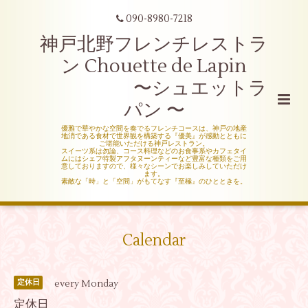
090-8980-7218
神戸北野フレンチレストラ
ン Chouette de Lapin
〜シュエットラ
パン 〜
優雅で華やかな空間を奏でるフレンチコースは、神戸の地産
地消である食材で世界観を構築する『優美』が感動とともに
ご堪能いただける神戸レストラン。
スイーツ系は勿論、コース料理などのお食事系やカフェタイ
ムにはシェフ特製アフタヌーンティーなど豊富な種類をご用
意しておりますので、様々なシーンでお楽しみしていただけ
ます。
素敵な「時」と「空間」がもてなす『至極』のひとときを。
Calendar
every Monday
定休日
定休日