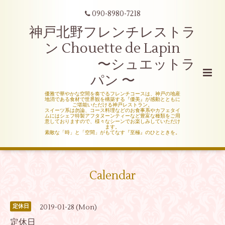
090-8980-7218
神戸北野フレンチレストラ
ン Chouette de Lapin
〜シュエットラ
パン 〜
優雅で華やかな空間を奏でるフレンチコースは、神戸の地産
地消である食材で世界観を構築する『優美』が感動とともに
ご堪能いただける神戸レストラン。
スイーツ系は勿論、コース料理などのお食事系やカフェタイ
ムにはシェフ特製アフタヌーンティーなど豊富な種類をご用
意しておりますので、様々なシーンでお楽しみしていただけ
ます。
素敵な「時」と「空間」がもてなす『至極』のひとときを。
Calendar
2019-01-28 (Mon)
定休日
定休日