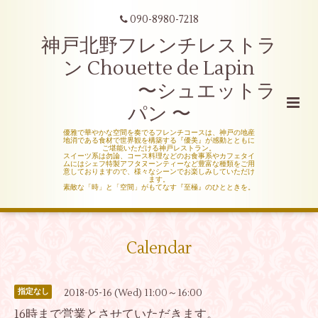
090-8980-7218
神戸北野フレンチレストラ
ン Chouette de Lapin
〜シュエットラ
パン 〜
優雅で華やかな空間を奏でるフレンチコースは、神戸の地産
地消である食材で世界観を構築する『優美』が感動とともに
ご堪能いただける神戸レストラン。
スイーツ系は勿論、コース料理などのお食事系やカフェタイ
ムにはシェフ特製アフタヌーンティーなど豊富な種類をご用
意しておりますので、様々なシーンでお楽しみしていただけ
ます。
素敵な「時」と「空間」がもてなす『至極』のひとときを。
Calendar
2018-05-16 (Wed) 11:00～16:00
指定なし
16時まで営業とさせていただきます。