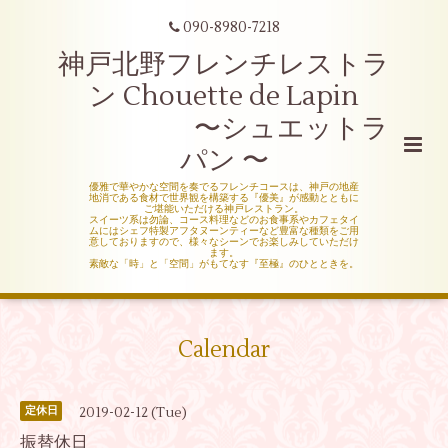
090-8980-7218
神戸北野フレンチレストラ
ン Chouette de Lapin
〜シュエットラ
パン 〜
優雅で華やかな空間を奏でるフレンチコースは、神戸の地産
地消である食材で世界観を構築する『優美』が感動とともに
ご堪能いただける神戸レストラン。
スイーツ系は勿論、コース料理などのお食事系やカフェタイ
ムにはシェフ特製アフタヌーンティーなど豊富な種類をご用
意しておりますので、様々なシーンでお楽しみしていただけ
ます。
素敵な「時」と「空間」がもてなす『至極』のひとときを。
Calendar
2019-02-12 (Tue)
定休日
振替休日