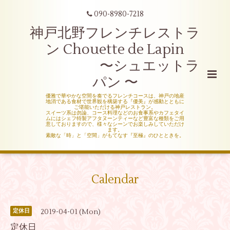
090-8980-7218
神戸北野フレンチレストラ
ン Chouette de Lapin
〜シュエットラ
パン 〜
優雅で華やかな空間を奏でるフレンチコースは、神戸の地産
地消である食材で世界観を構築する『優美』が感動とともに
ご堪能いただける神戸レストラン。
スイーツ系は勿論、コース料理などのお食事系やカフェタイ
ムにはシェフ特製アフタヌーンティーなど豊富な種類をご用
意しておりますので、様々なシーンでお楽しみしていただけ
ます。
素敵な「時」と「空間」がもてなす『至極』のひとときを。
Calendar
2019-04-01 (Mon)
定休日
定休日