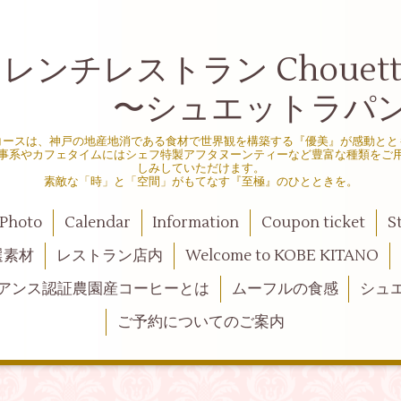
ンチレストラン Chouette d
シュエットラパン
コースは、神戸の地産地消である食材で世界観を構築する『優美』が感動とと
事系やカフェタイムにはシェフ特製アフタヌーンティーなど豊富な種類をご
しみしていただけます。
素敵な「時」と「空間」がもてなす『至極』のひとときを。
Photo
Calendar
Information
Coupon ticket
S
選素材
レストラン店内
Welcome to KOBE KITANO
アンス認証農園産コーヒーとは
ムーフルの食感
シュ
ご予約についてのご案内