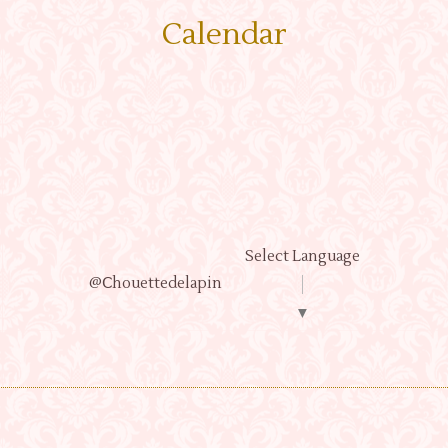
Calendar
Select Language
@Ⅽhouettedelapin
▼