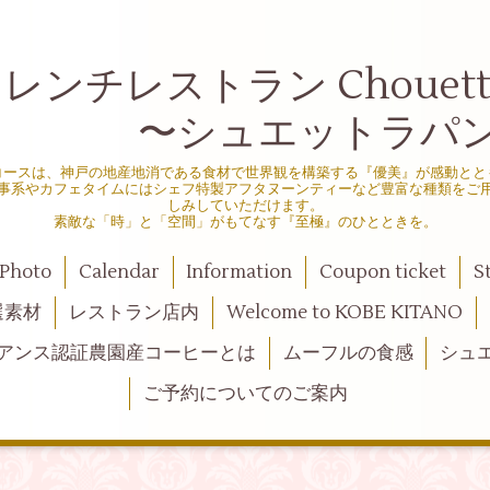
ンチレストラン Chouette d
シュエットラパン
コースは、神戸の地産地消である食材で世界観を構築する『優美』が感動とと
事系やカフェタイムにはシェフ特製アフタヌーンティーなど豊富な種類をご
しみしていただけます。
素敵な「時」と「空間」がもてなす『至極』のひとときを。
Photo
Calendar
Information
Coupon ticket
S
選素材
レストラン店内
Welcome to KOBE KITANO
アンス認証農園産コーヒーとは
ムーフルの食感
シュ
ご予約についてのご案内