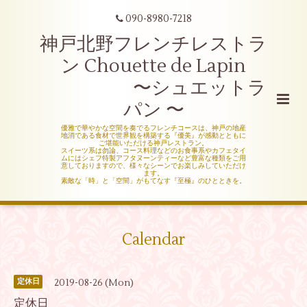
090-8980-7218
神戸北野フレンチレストラ
ン Chouette de Lapin
〜シュエットラ
パン 〜
優雅で華やかな空間を奏でるフレンチコースは、神戸の地産
地消である食材で世界観を構築する『優美』が感動とともに
ご堪能いただける神戸レストラン。
スイーツ系は勿論、コース料理などのお食事系やカフェタイ
ムにはシェフ特製アフタヌーンティーなど豊富な種類をご用
意しておりますので、様々なシーンでお楽しみしていただけ
ます。
素敵な「時」と「空間」がもてなす『至極』のひとときを。
Calendar
2019-08-26 (Mon)
定休日
定休日