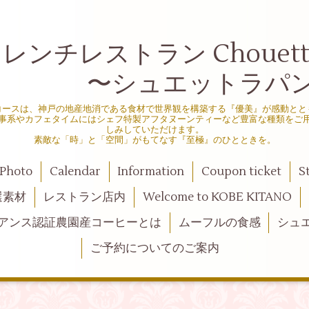
ンチレストラン Chouette d
シュエットラパン
コースは、神戸の地産地消である食材で世界観を構築する『優美』が感動とと
事系やカフェタイムにはシェフ特製アフタヌーンティーなど豊富な種類をご
しみしていただけます。
素敵な「時」と「空間」がもてなす『至極』のひとときを。
Photo
Calendar
Information
Coupon ticket
S
選素材
レストラン店内
Welcome to KOBE KITANO
アンス認証農園産コーヒーとは
ムーフルの食感
シュ
ご予約についてのご案内