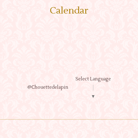
Calendar
Select Language
@Ⅽhouettedelapin
▼