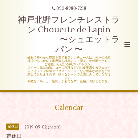
090-8980-7218
神戸北野フレンチレストラ
ン Chouette de Lapin
〜シュエットラ
パン 〜
優雅で華やかな空間を奏でるフレンチコースは、神戸の地産
地消である食材で世界観を構築する『優美』が感動とともに
ご堪能いただける神戸レストラン。
スイーツ系は勿論、コース料理などのお食事系やカフェタイ
ムにはシェフ特製アフタヌーンティーなど豊富な種類をご用
意しておりますので、様々なシーンでお楽しみしていただけ
ます。
素敵な「時」と「空間」がもてなす『至極』のひとときを。
Calendar
2019-09-02 (Mon)
定休日
定休日