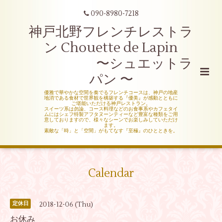
090-8980-7218
神戸北野フレンチレストラ
ン Chouette de Lapin
〜シュエットラ
パン 〜
優雅で華やかな空間を奏でるフレンチコースは、神戸の地産
地消である食材で世界観を構築する『優美』が感動とともに
ご堪能いただける神戸レストラン。
スイーツ系は勿論、コース料理などのお食事系やカフェタイ
ムにはシェフ特製アフタヌーンティーなど豊富な種類をご用
意しておりますので、様々なシーンでお楽しみしていただけ
ます。
素敵な「時」と「空間」がもてなす『至極』のひとときを。
Calendar
2018-12-06 (Thu)
定休日
お休み