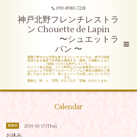
090-8980-7218
神戸北野フレンチレストラ
ン Chouette de Lapin
〜シュエットラ
パン 〜
優雅で華やかな空間を奏でるフレンチコースは、神戸の地産
地消である食材で世界観を構築する『優美』が感動とともに
ご堪能いただける神戸レストラン。
スイーツ系は勿論、コース料理などのお食事系やカフェタイ
ムにはシェフ特製アフタヌーンティーなど豊富な種類をご用
意しておりますので、様々なシーンでお楽しみしていただけ
ます。
素敵な「時」と「空間」がもてなす『至極』のひとときを。
Calendar
2019-10-17 (Thu)
定休日
お休み