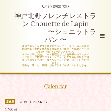
090-8980-7218
神戸北野フレンチレストラ
ン Chouette de Lapin
〜シュエットラ
パン 〜
優雅で華やかな空間を奏でるフレンチコースは、神戸の地産
地消である食材で世界観を構築する『優美』が感動とともに
ご堪能いただける神戸レストラン。
スイーツ系は勿論、コース料理などのお食事系やカフェタイ
ムにはシェフ特製アフタヌーンティーなど豊富な種類をご用
意しておりますので、様々なシーンでお楽しみしていただけ
ます。
素敵な「時」と「空間」がもてなす『至極』のひとときを。
Calendar
2019-11-25 (Mon)
定休日
定休日