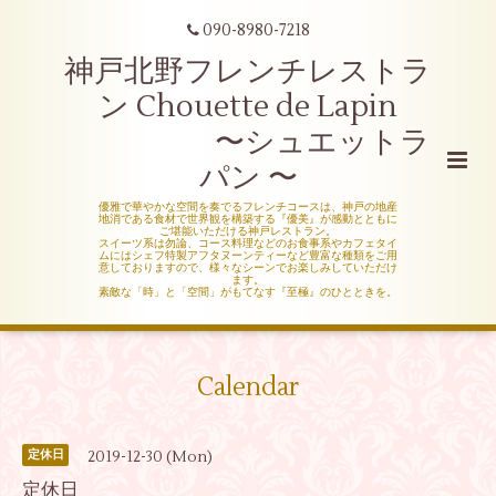
090-8980-7218
神戸北野フレンチレストラ
ン Chouette de Lapin
〜シュエットラ
パン 〜
優雅で華やかな空間を奏でるフレンチコースは、神戸の地産
地消である食材で世界観を構築する『優美』が感動とともに
ご堪能いただける神戸レストラン。
スイーツ系は勿論、コース料理などのお食事系やカフェタイ
ムにはシェフ特製アフタヌーンティーなど豊富な種類をご用
意しておりますので、様々なシーンでお楽しみしていただけ
ます。
素敵な「時」と「空間」がもてなす『至極』のひとときを。
Calendar
2019-12-30 (Mon)
定休日
定休日