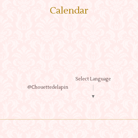
Calendar
Select Language
@Ⅽhouettedelapin
▼