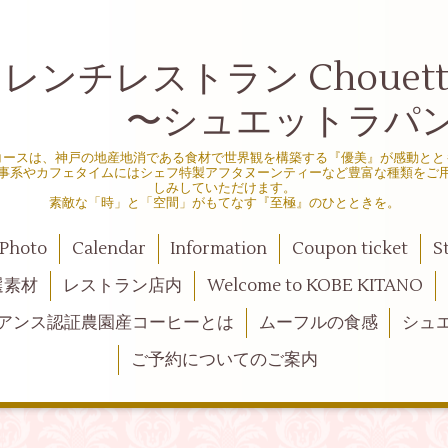
ンチレストラン Chouette d
シュエットラパン
コースは、神戸の地産地消である食材で世界観を構築する『優美』が感動とと
事系やカフェタイムにはシェフ特製アフタヌーンティーなど豊富な種類をご
しみしていただけます。
素敵な「時」と「空間」がもてなす『至極』のひとときを。
Photo
Calendar
Information
Coupon ticket
S
選素材
レストラン店内
Welcome to KOBE KITANO
アンス認証農園産コーヒーとは
ムーフルの食感
シュ
ご予約についてのご案内