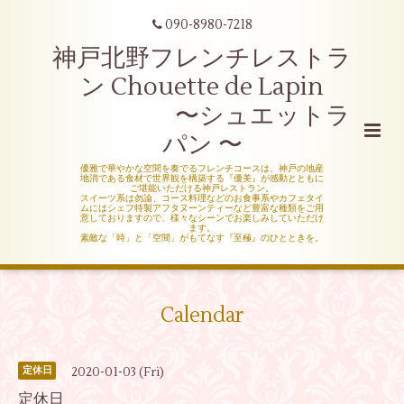
090-8980-7218
神戸北野フレンチレストラ
ン Chouette de Lapin
〜シュエットラ
パン 〜
優雅で華やかな空間を奏でるフレンチコースは、神戸の地産
地消である食材で世界観を構築する『優美』が感動とともに
ご堪能いただける神戸レストラン。
スイーツ系は勿論、コース料理などのお食事系やカフェタイ
ムにはシェフ特製アフタヌーンティーなど豊富な種類をご用
意しておりますので、様々なシーンでお楽しみしていただけ
ます。
素敵な「時」と「空間」がもてなす『至極』のひとときを。
Calendar
2020-01-03 (Fri)
定休日
定休日