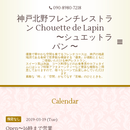
090-8980-7218
神戸北野フレンチレストラ
ン Chouette de Lapin
〜シュエットラ
パン 〜
優雅で華やかな空間を奏でるフレンチコースは、神戸の地産
地消である食材で世界観を構築する『優美』が感動とともに
ご堪能いただける神戸レストラン。
スイーツ系は勿論、コース料理などのお食事系やカフェタイ
ムにはシェフ特製アフタヌーンティーなど豊富な種類をご用
意しておりますので、様々なシーンでお楽しみしていただけ
ます。
素敵な「時」と「空間」がもてなす『至極』のひとときを。
Calendar
2019-03-19 (Tue)
指定なし
Open〜16時まで営業