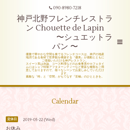
090-8980-7218
神戸北野フレンチレストラ
ン Chouette de Lapin
〜シュエットラ
パン 〜
優雅で華やかな空間を奏でるフレンチコースは、神戸の地産
地消である食材で世界観を構築する『優美』が感動とともに
ご堪能いただける神戸レストラン。
スイーツ系は勿論、コース料理などのお食事系やカフェタイ
ムにはシェフ特製アフタヌーンティーなど豊富な種類をご用
意しておりますので、様々なシーンでお楽しみしていただけ
ます。
素敵な「時」と「空間」がもてなす『至極』のひとときを。
Calendar
2019-05-22 (Wed)
定休日
お休み