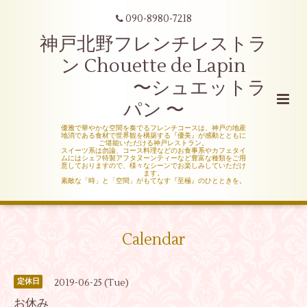
090-8980-7218
神戸北野フレンチレストラ
ン Chouette de Lapin
〜シュエットラ
パン 〜
優雅で華やかな空間を奏でるフレンチコースは、神戸の地産
地消である食材で世界観を構築する『優美』が感動とともに
ご堪能いただける神戸レストラン。
スイーツ系は勿論、コース料理などのお食事系やカフェタイ
ムにはシェフ特製アフタヌーンティーなど豊富な種類をご用
意しておりますので、様々なシーンでお楽しみしていただけ
ます。
素敵な「時」と「空間」がもてなす『至極』のひとときを。
Calendar
2019-06-25 (Tue)
定休日
お休み