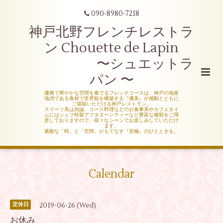
090-8980-7218
神戸北野フレンチレストラ
ン Chouette de Lapin
〜シュエットラ
パン 〜
優雅で華やかな空間を奏でるフレンチコースは、神戸の地産
地消である食材で世界観を構築する『優美』が感動とともに
ご堪能いただける神戸レストラン。
スイーツ系は勿論、コース料理などのお食事系やカフェタイ
ムにはシェフ特製アフタヌーンティーなど豊富な種類をご用
意しておりますので、様々なシーンでお楽しみしていただけ
ます。
素敵な「時」と「空間」がもてなす『至極』のひとときを。
Calendar
2019-06-26 (Wed)
定休日
お休み