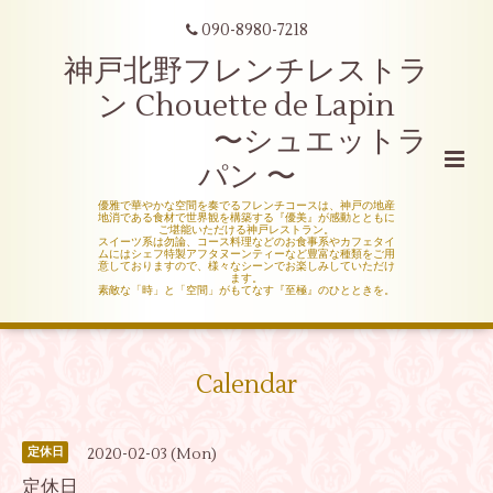
090-8980-7218
神戸北野フレンチレストラ
ン Chouette de Lapin
〜シュエットラ
パン 〜
優雅で華やかな空間を奏でるフレンチコースは、神戸の地産
地消である食材で世界観を構築する『優美』が感動とともに
ご堪能いただける神戸レストラン。
スイーツ系は勿論、コース料理などのお食事系やカフェタイ
ムにはシェフ特製アフタヌーンティーなど豊富な種類をご用
意しておりますので、様々なシーンでお楽しみしていただけ
ます。
素敵な「時」と「空間」がもてなす『至極』のひとときを。
Calendar
2020-02-03 (Mon)
定休日
定休日