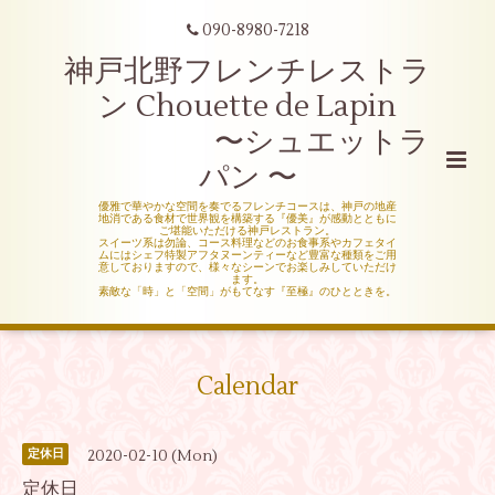
090-8980-7218
神戸北野フレンチレストラ
ン Chouette de Lapin
〜シュエットラ
パン 〜
優雅で華やかな空間を奏でるフレンチコースは、神戸の地産
地消である食材で世界観を構築する『優美』が感動とともに
ご堪能いただける神戸レストラン。
スイーツ系は勿論、コース料理などのお食事系やカフェタイ
ムにはシェフ特製アフタヌーンティーなど豊富な種類をご用
意しておりますので、様々なシーンでお楽しみしていただけ
ます。
素敵な「時」と「空間」がもてなす『至極』のひとときを。
Calendar
2020-02-10 (Mon)
定休日
定休日