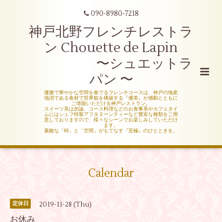
090-8980-7218
神戸北野フレンチレストラ
ン Chouette de Lapin
〜シュエットラ
パン 〜
優雅で華やかな空間を奏でるフレンチコースは、神戸の地産
地消である食材で世界観を構築する『優美』が感動とともに
ご堪能いただける神戸レストラン。
スイーツ系は勿論、コース料理などのお食事系やカフェタイ
ムにはシェフ特製アフタヌーンティーなど豊富な種類をご用
意しておりますので、様々なシーンでお楽しみしていただけ
ます。
素敵な「時」と「空間」がもてなす『至極』のひとときを。
Calendar
2019-11-28 (Thu)
定休日
お休み