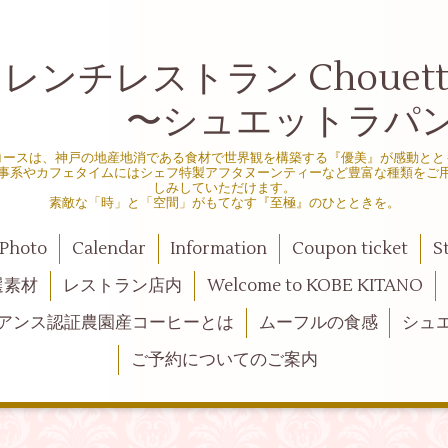
ンチレストラン Chouette d
シュエットラパン
コースは、神戸の地産地消である食材で世界観を構築する『優美』が感動とと
事系やカフェタイムにはシェフ特製アフタヌーンティーなど豊富な種類をご
しみしていただけます。
素敵な「時」と「空間」がもてなす『至極』のひとときを。
Photo
Calendar
Information
Coupon ticket
S
選素材
レストラン店内
Welcome to KOBE KITANO
アンス認証農園産コーヒーとは
ムーフルの食感
シュ
ご予約についてのご案内