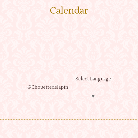
Calendar
Select Language
@Ⅽhouettedelapin
▼