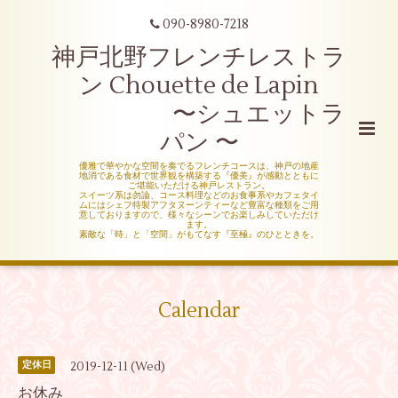
090-8980-7218
神戸北野フレンチレストラ
ン Chouette de Lapin
〜シュエットラ
パン 〜
優雅で華やかな空間を奏でるフレンチコースは、神戸の地産
地消である食材で世界観を構築する『優美』が感動とともに
ご堪能いただける神戸レストラン。
スイーツ系は勿論、コース料理などのお食事系やカフェタイ
ムにはシェフ特製アフタヌーンティーなど豊富な種類をご用
意しておりますので、様々なシーンでお楽しみしていただけ
ます。
素敵な「時」と「空間」がもてなす『至極』のひとときを。
Calendar
2019-12-11 (Wed)
定休日
お休み