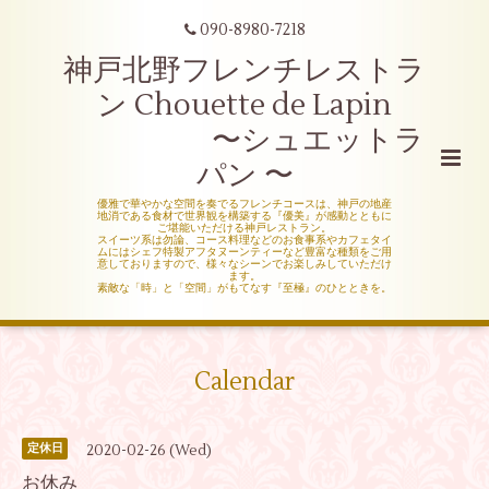
090-8980-7218
神戸北野フレンチレストラ
ン Chouette de Lapin
〜シュエットラ
パン 〜
優雅で華やかな空間を奏でるフレンチコースは、神戸の地産
地消である食材で世界観を構築する『優美』が感動とともに
ご堪能いただける神戸レストラン。
スイーツ系は勿論、コース料理などのお食事系やカフェタイ
ムにはシェフ特製アフタヌーンティーなど豊富な種類をご用
意しておりますので、様々なシーンでお楽しみしていただけ
ます。
素敵な「時」と「空間」がもてなす『至極』のひとときを。
Calendar
2020-02-26 (Wed)
定休日
お休み