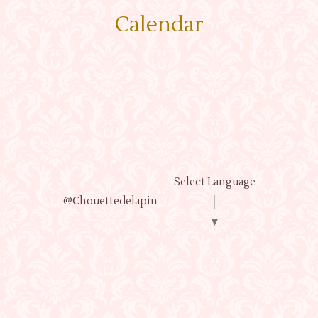
Calendar
Select Language
@Ⅽhouettedelapin
▼