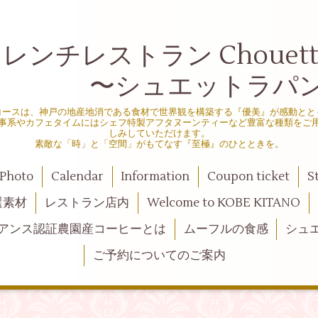
ンチレストラン Chouette d
シュエットラパン
コースは、神戸の地産地消である食材で世界観を構築する『優美』が感動とと
事系やカフェタイムにはシェフ特製アフタヌーンティーなど豊富な種類をご
しみしていただけます。
素敵な「時」と「空間」がもてなす『至極』のひとときを。
Photo
Calendar
Information
Coupon ticket
S
選素材
レストラン店内
Welcome to KOBE KITANO
アンス認証農園産コーヒーとは
ムーフルの食感
シュ
ご予約についてのご案内