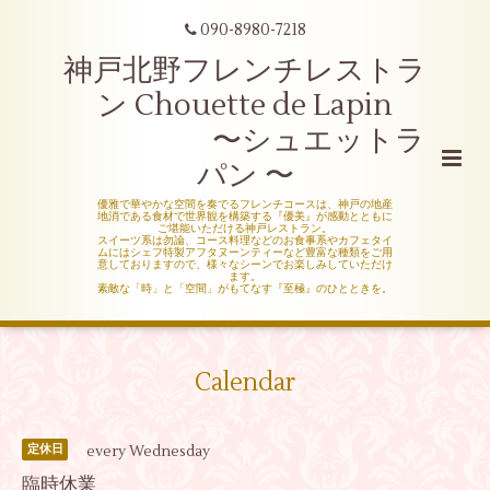
090-8980-7218
神戸北野フレンチレストラ
ン Chouette de Lapin
〜シュエットラ
パン 〜
優雅で華やかな空間を奏でるフレンチコースは、神戸の地産
地消である食材で世界観を構築する『優美』が感動とともに
ご堪能いただける神戸レストラン。
スイーツ系は勿論、コース料理などのお食事系やカフェタイ
ムにはシェフ特製アフタヌーンティーなど豊富な種類をご用
意しておりますので、様々なシーンでお楽しみしていただけ
ます。
素敵な「時」と「空間」がもてなす『至極』のひとときを。
Calendar
every Wednesday
定休日
臨時休業