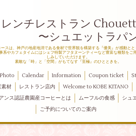
ンチレストラン Chouette d
シュエットラパン
コースは、神戸の地産地消である食材で世界観を構築する『優美』が感動とと
事系やカフェタイムにはシェフ特製アフタヌーンティーなど豊富な種類をご
しみしていただけます。
素敵な「時」と「空間」がもてなす『至極』のひとときを。
Photo
Calendar
Information
Coupon ticket
S
選素材
レストラン店内
Welcome to KOBE KITANO
アンス認証農園産コーヒーとは
ムーフルの食感
シュ
ご予約についてのご案内