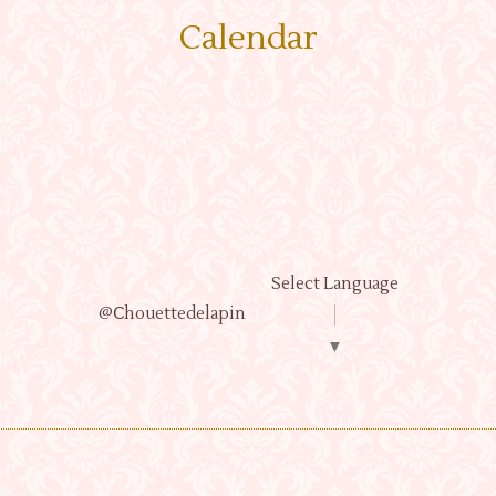
Calendar
Select Language
@Ⅽhouettedelapin
▼