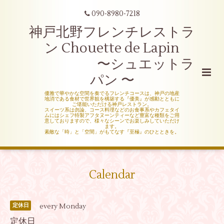
090-8980-7218
神戸北野フレンチレストラ
ン Chouette de Lapin
〜シュエットラ
パン 〜
優雅で華やかな空間を奏でるフレンチコースは、神戸の地産
地消である食材で世界観を構築する『優美』が感動とともに
ご堪能いただける神戸レストラン。
スイーツ系は勿論、コース料理などのお食事系やカフェタイ
ムにはシェフ特製アフタヌーンティーなど豊富な種類をご用
意しておりますので、様々なシーンでお楽しみしていただけ
ます。
素敵な「時」と「空間」がもてなす『至極』のひとときを。
Calendar
every Monday
定休日
定休日