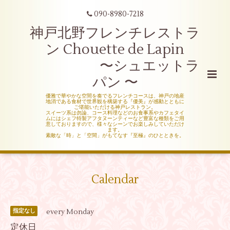
090-8980-7218
神戸北野フレンチレストラ
ン Chouette de Lapin
〜シュエットラ
パン 〜
優雅で華やかな空間を奏でるフレンチコースは、神戸の地産
地消である食材で世界観を構築する『優美』が感動とともに
ご堪能いただける神戸レストラン。
スイーツ系は勿論、コース料理などのお食事系やカフェタイ
ムにはシェフ特製アフタヌーンティーなど豊富な種類をご用
意しておりますので、様々なシーンでお楽しみしていただけ
ます。
素敵な「時」と「空間」がもてなす『至極』のひとときを。
Calendar
every Monday
指定なし
定休日