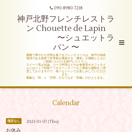
090-8980-7218
神戸北野フレンチレストラ
ン Chouette de Lapin
〜シュエットラ
パン 〜
優雅で華やかな空間を奏でるフレンチコースは、神戸の地産
地消である食材で世界観を構築する『優美』が感動とともに
ご堪能いただける神戸レストラン。
スイーツ系は勿論、コース料理などのお食事系やカフェタイ
ムにはシェフ特製アフタヌーンティーなど豊富な種類をご用
意しておりますので、様々なシーンでお楽しみしていただけ
ます。
素敵な「時」と「空間」がもてなす『至極』のひとときを。
Calendar
2021-01-07 (Thu)
指定なし
お休み