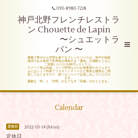
090-8980-7218
神戸北野フレンチレストラ
ン Chouette de Lapin
〜シュエットラ
パン 〜
優雅で華やかな空間を奏でるフレンチコースは、神戸の地産
地消である食材で世界観を構築する『優美』が感動とともに
ご堪能いただける神戸レストラン。
スイーツ系は勿論、コース料理などのお食事系やカフェタイ
ムにはシェフ特製アフタヌーンティーなど豊富な種類をご用
意しておりますので、様々なシーンでお楽しみしていただけ
ます。
素敵な「時」と「空間」がもてなす『至極』のひとときを。
Calendar
2022-03-14 (Mon)
定休日
定休日